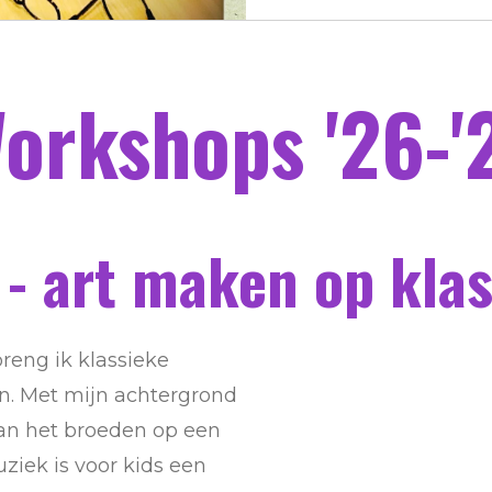
a
y
orkshops '26-'
 - art maken op kl
reng ik klassieke
n. Met mijn achtergrond
 aan het broeden op een
ziek is voor kids een