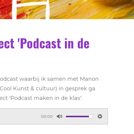
ct 'Podcast in de
 podcast waarbij ik samen met Manon
Cool Kunst & cultuur) in gesprek ga
ect 'Podcast maken in de klas'.
00:00
M
S
u
e