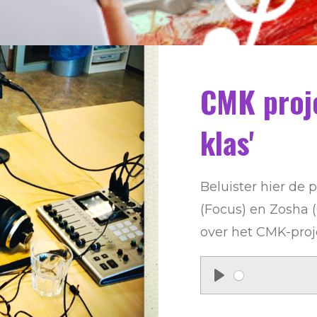
CMK proje
klas'
Beluister hier de
(Focus) en Zosha (
over het CMK-proj
P
l