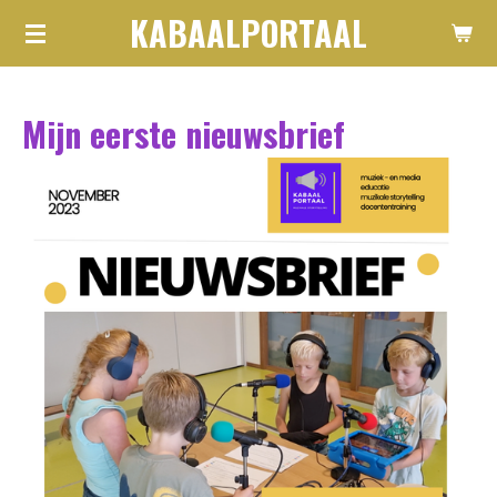
KABAALPORTAAL
Ga
direct
naar
Mijn eerste nieuwsbrief
de
hoofdinhoud