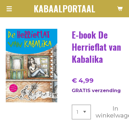
KABAALPORTAAL
Ga
direct
naar
E-book De
de
hoofdinhoud
Herrieflat van
Kabalika
€ 4,99
GRATIS verzending
In
winkelwag