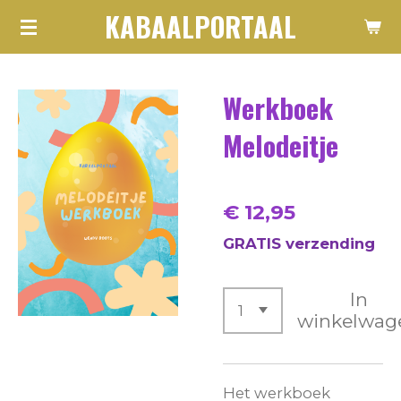
KABAALPORTAAL
Ga
direct
naar
Werkboek
de
hoofdinhoud
Melodeitje
€ 12,95
GRATIS verzending
In
winkelwag
Het werkboek